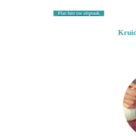
Plan hier uw afspraak
Krui