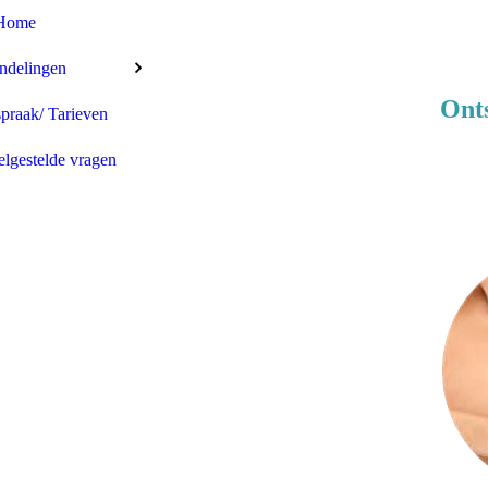
Home
ndelingen
Ont
praak/ Tarieven
elgestelde vragen